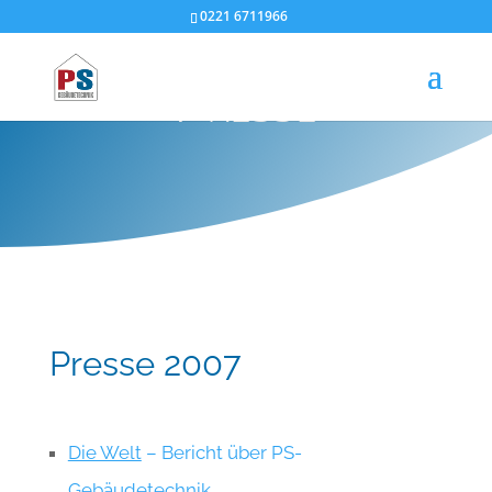
0221 6711966
Presse
Presse 2007
Die Welt
– Bericht über PS-
Gebäudetechnik