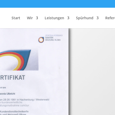
em Herrn Ulbricht
Start
Wir
Leistungen
Spürhund
Refe