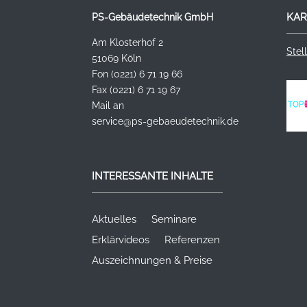
KAR
PS-Gebäudetechnik GmbH
Am Klosterhof 2
Stel
51069 Köln
Fon (0221) 6 71 19 66
Fax (0221) 6 71 19 67
Mail an
service@ps-gebaeudetechnik.de
INTERESSANTE INHALTE
Aktuelles
Seminare
Erklärvideos
Referenzen
Auszeichnungen & Preise