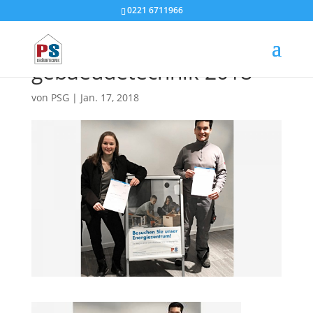
0221 6711966
azubis ps
gebaeudetechnik 2018
von
PSG
|
Jan. 17, 2018