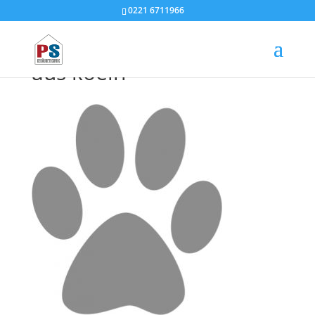
0221 6711966
schimmelspuerhund luna
aus koeln