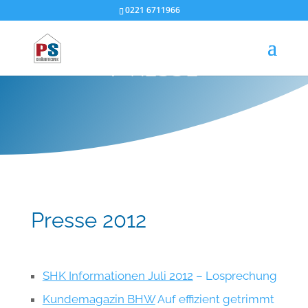
0221 6711966
Presse
Presse 2012
SHK Informationen Juli 2012
– Losprechung
Kundemagazin BHW
Auf effizient getrimmt