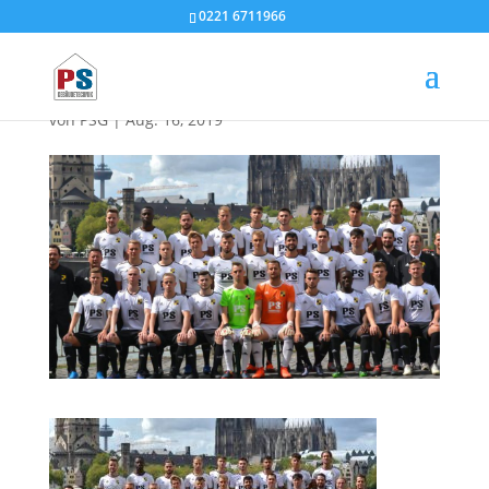
0221 6711966
ps sponsor deutz
von
PSG
|
Aug. 16, 2019