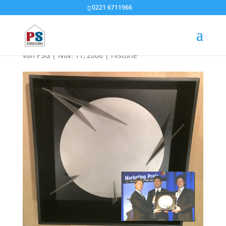
0221 6711966
Marketingpreis 2006
von
PSG
|
Nov. 11, 2006
|
Historie