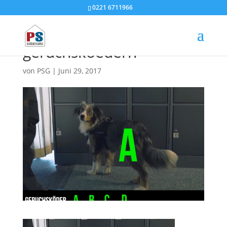
0221 6711966
luna mit 4
geruchskoedern
von
PSG
|
Juni 29, 2017