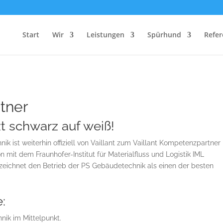
 wird Vaillant Kompetenzpartne
Start
Wir
Leistungen
Spürhund
Refe
tner
t schwarz auf weiß!
k ist weiterhin offiziell von Vaillant zum Vaillant Kompetenzpartner
ion mit dem Fraunhofer-Institut für Materialfluss und Logistik IML
zeichnet den Betrieb der PS Gebäudetechnik als einen der besten
:
nik im Mittelpunkt.